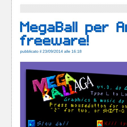
MegaBall per A
freeware!
pubblicato il 23/09/2014 alle 16:18