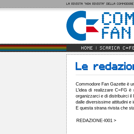
LA RIVISTA "NON RIVISTA" DELLA COMMODORE
HOME
SCARICA C=F
Le redazi
Commodore Fan Gazette è un pr
L’idea di realizzare C=FG è n
organizzarci e di distribuirci
dalle diversissime attitudini 
E questa strana rivista che st
REDAZIONE-I001 >