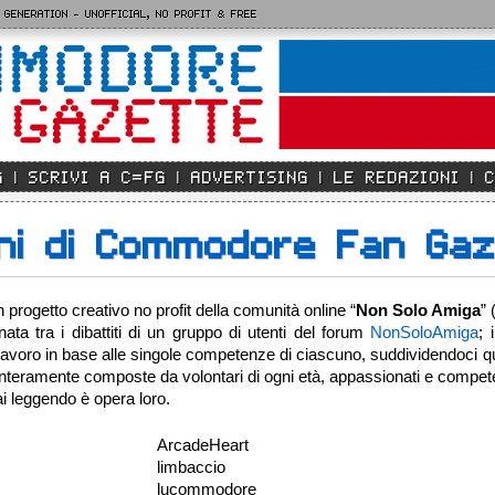
 GENERATION - UNOFFICIAL, NO PROFIT & FREE
G
SCRIVI A C=FG
ADVERTISING
LE REDAZIONI
oni di Commodore Fan Ga
ogetto creativo no profit della comunità online “
Non Solo Amiga
”
ata tra i dibattiti di un gruppo di utenti del forum
NonSoloAmiga
; 
 il lavoro in base alle singole competenze di ciascuno, suddividendoci q
e interamente composte da volontari di ogni età, appassionati e compete
ai leggendo è opera loro.
ArcadeHeart
limbaccio
lucommodore