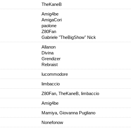
TheKaneB
Amig4be
AmigaCori
paolone
Z80Fan
Gabriele "TheBigShow" Nick
Allanon
Divina
Grendizer
Rebraist
lucommodore
limbaccio
Z80Fan, TheKaneB, limbaccio
Amig4be
Mamiya, Giovanna Pugliano
Nonefonow