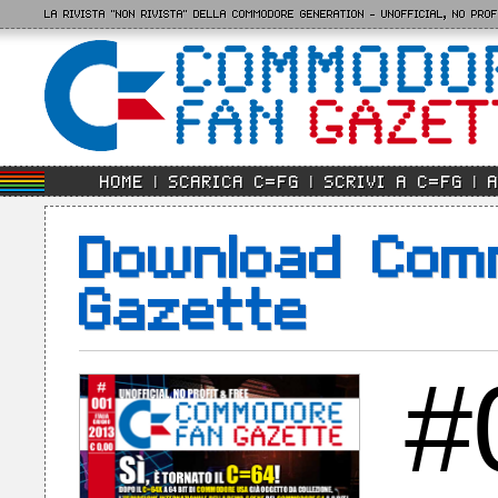
LA RIVISTA "NON RIVISTA" DELLA COMMODORE GENERATION - UNOFFICIAL, NO PRO
HOME
SCARICA C=FG
SCRIVI A C=FG
Download Com
Gazette
#