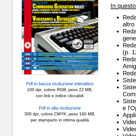
In quest
Reda
altro
Reda
gene
Reda
(p. 1
Reda
Amig
Reda
Siste
Pdf in bassa risoluzione interattivo
Sist
100 dpi, colore RGB, peso 22 MB,
Comm
con link e indice cliccabili
Siste
e l'
Pdf in alta risoluzione
Appl
300 dpi, colore CMYK, peso 160 MB,
per stamparlo in ottima qualità
Vide
Vide