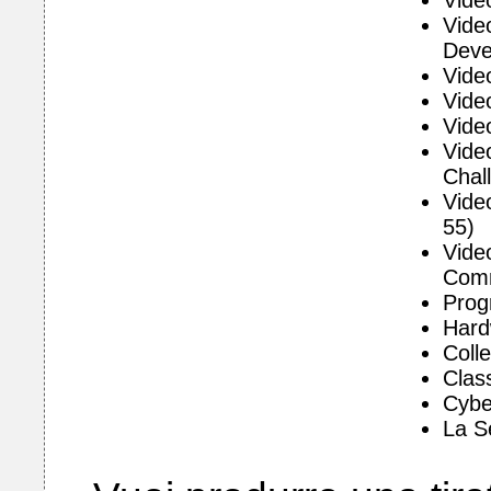
Video
Vide
Deve
Vide
Video
Video
Vide
Chal
Video
55)
Vide
Comm
Prog
Hard
Coll
Clas
Cyber
La S